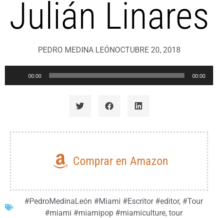
Julián Linares
PEDRO MEDINA LEÓN
OCTUBRE 20, 2018
Reproductor
00:00
00:00
de
audio
Comprar en Amazon
#PedroMedinaLeón #Miami #Escritor #editor
,
#Tour
#miami #miamipop #miamiculture
,
tour