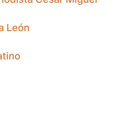
na León
atino