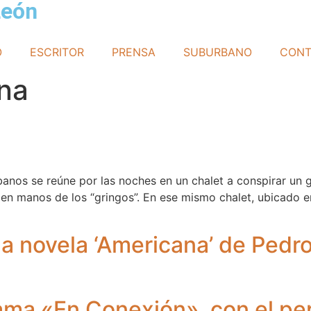
León
O
ESCRITOR
PRENSA
SUBURBANO
CONT
na
anos se reúne por las noches en un chalet a conspirar un g
 en manos de los “gringos”. En ese mismo chalet, ubicado 
 la novela ‘Americana’ de Ped
ama «En Conexión», con el per